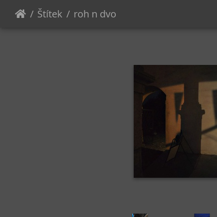
Štítek
roh n dvo